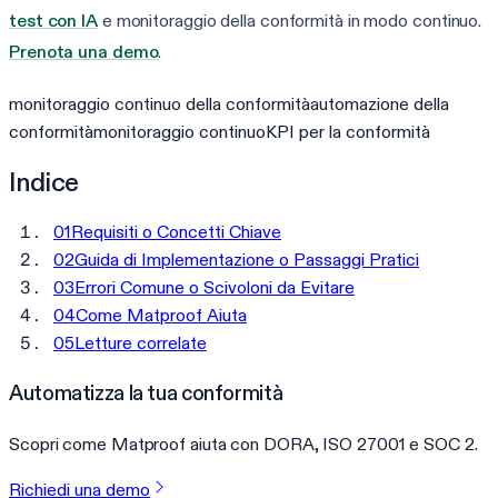
test con IA
e monitoraggio della conformità in modo continuo.
Prenota una demo
.
monitoraggio continuo della conformità
automazione della
conformità
monitoraggio continuo
KPI per la conformità
Indice
01
Requisiti o Concetti Chiave
02
Guida di Implementazione o Passaggi Pratici
03
Errori Comune o Scivoloni da Evitare
04
Come Matproof Aiuta
05
Letture correlate
Automatizza la tua conformità
Scopri come Matproof aiuta con DORA, ISO 27001 e SOC 2.
Richiedi una demo