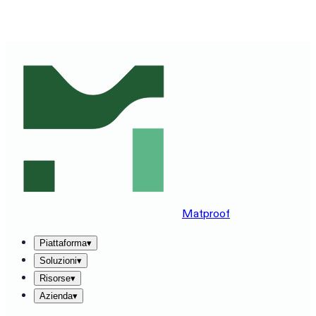
VEDI MATPROOF SUL TUO STACK — PRENOTA UNA
DEMO DI 30 MINUTI
→
Matproof
Piattaforma
▾
Soluzioni
▾
Risorse
▾
Azienda
▾