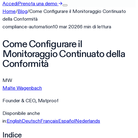
Accedi
Prenota una demo
→
Home
/
Blog
/
Come Configurare il Monitoraggio Continuato
della Conformità
compliance-automation
10 mar 2026
6
min
di lettura
Come Configurare il
Monitoraggio Continuato della
Conformità
MW
Malte Wagenbach
Founder & CEO, Matproof
Disponibile anche
in:
English
Deutsch
Français
Español
Nederlands
Indice