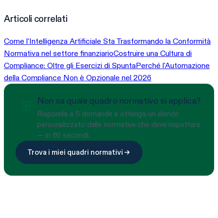
Articoli correlati
Come l'Intelligenza Artificiale Sta Trasformando la Conformità
Normativa nel settore finanziario
Costruire una Cultura di
Compliance: Oltre gli Esercizi di Spunta
Perché l'Automazione
della Compliance Non è Opzionale nel 2026
Non sa quale quadro normativo si applica?
Risponda a 5 domande e ottenga un elenco
personalizzato delle normative che deve rispettare
— in 60 secondi.
Trova i miei quadri normativi
Pronto a semplificare la conformità?