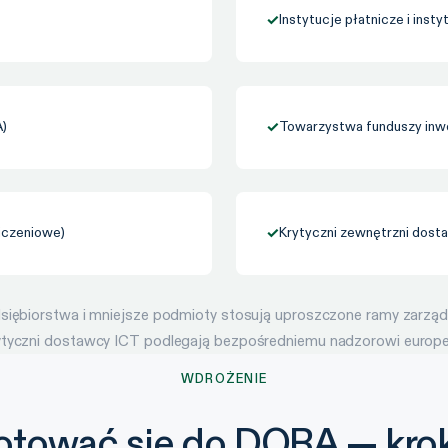
✓
Instytucje płatnicze i inst
A)
✓
Towarzystwa funduszy inwe
liczeniowe)
✓
Krytyczni zewnętrzni dost
ębiorstwa i mniejsze podmioty stosują uproszczone ramy zarządzani
tyczni dostawcy ICT podlegają bezpośredniemu nadzorowi europejs
WDROŻENIE
otować się do DORA — krok