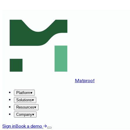
SEE MATPROOF ON YOUR STACK — BOOK A 30-MINUTE
Matproof
Platform
▾
Solutions
▾
Resources
▾
Company
▾
Sign in
Book a demo
→