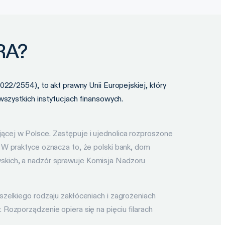
RA?
2/2554), to akt prawny Unii Europejskiej, który
szystkich instytucjach finansowych.
ej w Polsce. Zastępuje i ujednolica rozproszone
W praktyce oznacza to, że polski bank, dom
kich, a nadzór sprawuje Komisja Nadzoru
elkiego rodzaju zakłóceniach i zagrożeniach
ozporządzenie opiera się na pięciu filarach