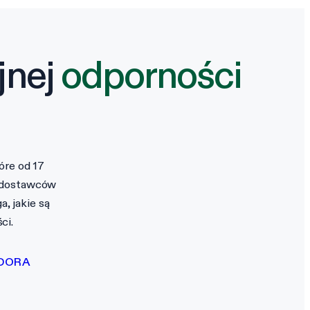
jnej
odporności
óre od 17
h dostawców
, jakie są
ci.
 DORA