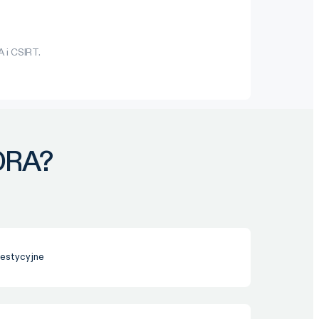
 i CSIRT.
ORA?
westycyjne