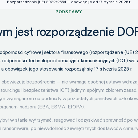
Rozporządzenie (UE) 2022/2554 — obowiązuje od 17 stycznia 2025 r.
PODSTAWY
ym jest rozporządzenie DO
odporności cyfrowej sektora finansowego (rozporządzenie (UE) 202
 odporności technologii informacyjno-komunikacyjnych (ICT) we w
 a obowiązek jego stosowania rozpoczął się 17 stycznia 2025 r.
obowiązuje bezpośrednio — nie wymaga osobnej ustawy wdrażając
sourcingu i bezpieczeństwa ICT) jednym spójnym zbiorem zasad. 
mym wymaganiom co podmioty w pozostałych państwach członkows
 organami nadzoru (EBA, ESMA, EIOPA).
 był w stanie wytrzymać, reagować i odzyskiwać sprawność po wsz
i ransomware, po niewydolność zewnętrznych dostawców chmury. R