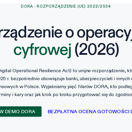
DORA · ROZPORZĄDZENIE (UE) 2022/2554
ządzenie o operacy
cyfrowej
(2026)
gital Operational Resilience Act) to unijne rozporządzenie, kt
025 r. bezpośrednio obowiązuje banki, ubezpieczycieli i innyc
ansowych w Polsce. Wyjaśniamy pięć filarów DORA, kto podlega
rminy i kary oraz jak krok po kroku przygotować się do zgodnoś
W DEMO DORA
BEZPŁATNA OCENA GOTOWOŚCI