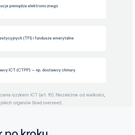
ytucje pieniądza elektronicznego
stycyjnych (TFI) i fundusze emerytalne
awcy ICT (CTPP) — np. dostawcy chmury
a ryzykiem ICT (art. 16). Niezależnie od wielkości,
kich organów (lead overseer).
 po kroku.