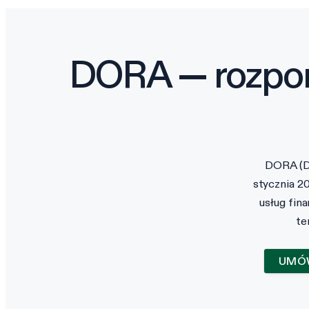
DORA — rozpor
DORA (Di
stycznia 2
usług fin
te
UMÓ