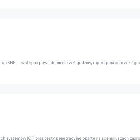
T do KNF — wstępne powiadomienie w 4 godziny, raport pośredni w 72 god
ch systemów ICT oraz testy penetracyjne oparte na scenariuszach zagro