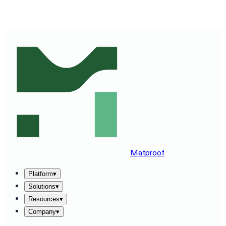
SEE MATPROOF ON YOUR STACK — BOOK A 30-MINUTE
DEMO
→
Matproof
Platform
▾
Solutions
▾
Resources
▾
Company
▾