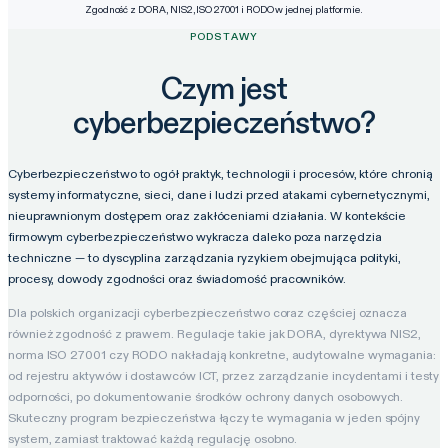
Zgodność z DORA, NIS2, ISO 27001 i RODO w jednej platformie.
PODSTAWY
Czym jest
cyberbezpieczeństwo?
Cyberbezpieczeństwo to ogół praktyk, technologii i procesów, które chronią
systemy informatyczne, sieci, dane i ludzi przed atakami cybernetycznymi,
nieuprawnionym dostępem oraz zakłóceniami działania. W kontekście
firmowym cyberbezpieczeństwo wykracza daleko poza narzędzia
techniczne — to dyscyplina zarządzania ryzykiem obejmująca polityki,
procesy, dowody zgodności oraz świadomość pracowników.
Dla polskich organizacji cyberbezpieczeństwo coraz częściej oznacza
również zgodność z prawem. Regulacje takie jak DORA, dyrektywa NIS2,
norma ISO 27001 czy RODO nakładają konkretne, audytowalne wymagania:
od rejestru aktywów i dostawców ICT, przez zarządzanie incydentami i testy
odporności, po dokumentowanie środków ochrony danych osobowych.
Skuteczny program bezpieczeństwa łączy te wymagania w jeden spójny
system, zamiast traktować każdą regulację osobno.