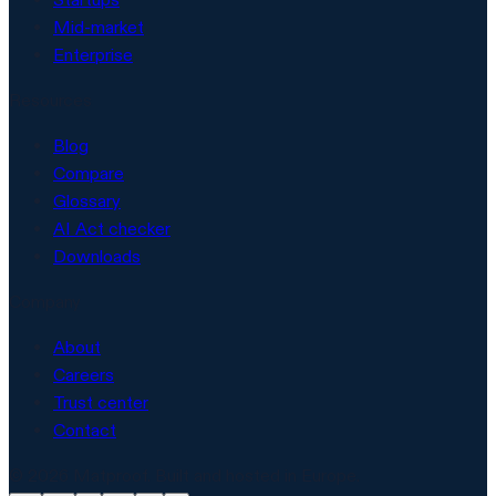
Mid-market
Enterprise
Resources
Blog
Compare
Glossary
AI Act checker
Downloads
Company
About
Careers
Trust center
Contact
© 2026 Matproof. Built and hosted in Europe.