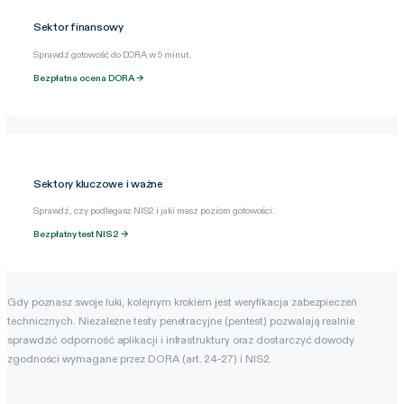
Sektor finansowy
Sprawdź gotowość do DORA w 5 minut.
Bezpłatna ocena DORA →
Sektory kluczowe i ważne
Sprawdź, czy podlegasz NIS2 i jaki masz poziom gotowości.
Bezpłatny test NIS2 →
Gdy poznasz swoje luki, kolejnym krokiem jest weryfikacja zabezpieczeń
technicznych. Niezależne testy penetracyjne (pentest) pozwalają realnie
sprawdzić odporność aplikacji i infrastruktury oraz dostarczyć dowody
zgodności wymagane przez DORA (art. 24-27) i NIS2.