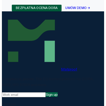
BEZPŁATNA OCENA DORA
UMÓW DEMO →
Matproof
Compliance, proven. The EU-hosted platform for DORA,
NIS2, ISO 27001 and more.
Sign up
Platform