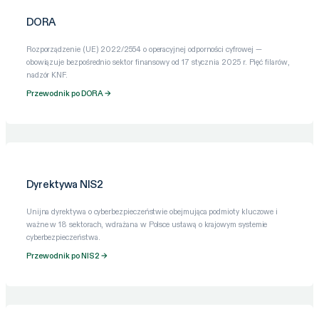
DORA
Rozporządzenie (UE) 2022/2554 o operacyjnej odporności cyfrowej —
obowiązuje bezpośrednio sektor finansowy od 17 stycznia 2025 r. Pięć filarów,
nadzór KNF.
Przewodnik po DORA →
Dyrektywa NIS2
Unijna dyrektywa o cyberbezpieczeństwie obejmująca podmioty kluczowe i
ważne w 18 sektorach, wdrażana w Polsce ustawą o krajowym systemie
cyberbezpieczeństwa.
Przewodnik po NIS2 →