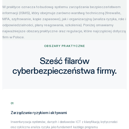
W praktyce oznacza to budowę systemu zarządzania bezpieczeństwem
informacji (ISMS), który obejmuje zarówno warstwę techniczną (firewalle,
MFA, szyfrowanie, kopie zapasowe), jak i organizacyjną (analiza ryzyka, role i
odpowiedzialności, plany reagowania, szkolenia). Poniżej omawiamy
najważniejsze obszary praktyczne oraz regulacje, które najczęściej dotyczą
firm w Polsce.
OBSZARY PRAKTYCZNE
Sześć filarów
cyberbezpieczeństwa firmy.
01
Zarządzanie ryzykiem i aktywami
Inwentaryzacja systemów, danych i dostawców ICT z klasyfikacją krytyczności
oraz cykliczna analiza ryzyka jako fundament każdego programu