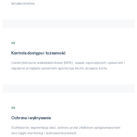
bezpieczeństwa.
02
Kontrola dostępu i tożsamość
Uwierzytelnianie wieloskładnikowe (MFA), zasada najmniejszych uprawnień i
regularne przeglądy uprawnień ograniczają skutki przejęcia konta.
03
Ochrona i wykrywanie
Szyfrowanie, segmentacja sieci, ochrona przed złośliwym oprogramowaniem
oraz ciągły monitoring i wykrywanie anomalii.