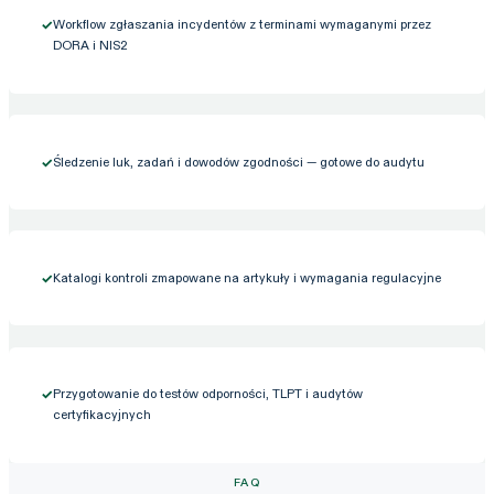
✓
Workflow zgłaszania incydentów z terminami wymaganymi przez
DORA i NIS2
✓
Śledzenie luk, zadań i dowodów zgodności — gotowe do audytu
✓
Katalogi kontroli zmapowane na artykuły i wymagania regulacyjne
✓
Przygotowanie do testów odporności, TLPT i audytów
certyfikacyjnych
FAQ