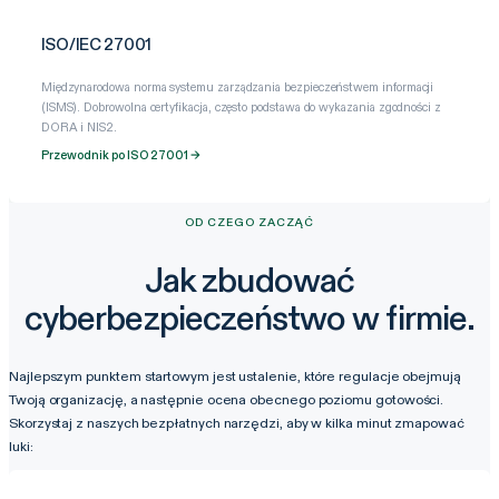
ISO/IEC 27001
Międzynarodowa norma systemu zarządzania bezpieczeństwem informacji
(ISMS). Dobrowolna certyfikacja, często podstawa do wykazania zgodności z
DORA i NIS2.
Przewodnik po ISO 27001 →
OD CZEGO ZACZĄĆ
Jak zbudować
cyberbezpieczeństwo w firmie.
Najlepszym punktem startowym jest ustalenie, które regulacje obejmują
Twoją organizację, a następnie ocena obecnego poziomu gotowości.
Skorzystaj z naszych bezpłatnych narzędzi, aby w kilka minut zmapować
luki: