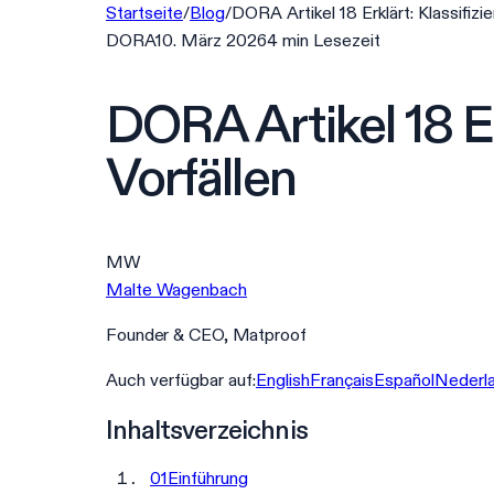
Startseite
/
Blog
/
DORA Artikel 18 Erklärt: Klassifiz
DORA
10. März 2026
4
min
Lesezeit
DORA Artikel 18 E
Vorfällen
MW
Malte Wagenbach
Founder & CEO, Matproof
Auch verfügbar auf:
English
Français
Español
Nederl
Inhaltsverzeichnis
01
Einführung