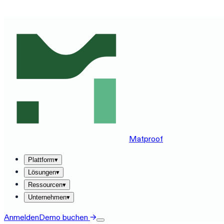
MATPROOF AUF IHREM STACK ERLEBEN — BUCHEN SIE
Matproof
Plattform
▾
Lösungen
▾
Ressourcen
▾
Unternehmen
▾
Anmelden
Demo buchen
→