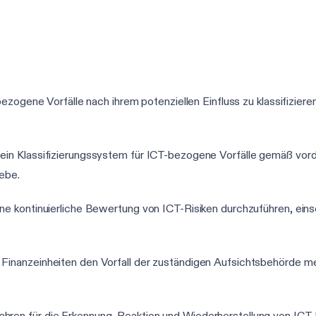
ezogene Vorfälle nach ihrem potenziellen Einfluss zu klassifizier
ein Klassifizierungssystem für ICT-bezogene Vorfälle gemäß vordefi
iebe.
 eine kontinuierliche Bewertung von ICT-Risiken durchzuführen, ein
en Finanzeinheiten den Vorfall der zuständigen Aufsichtsbehörde m
fahren für die Erkennung, Reaktion und Wiederherstellung von ICT