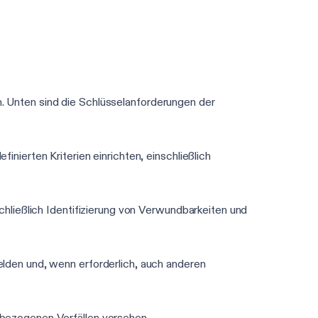
3-Minuten-DORA-Assessment starten
en. Unten sind die Schlüsselanforderungen der
nierten Kriterien einrichten, einschließlich
schließlich Identifizierung von Verwundbarkeiten und
elden und, wenn erforderlich, auch anderen
-bezogenen Vorfällen vorsehen.