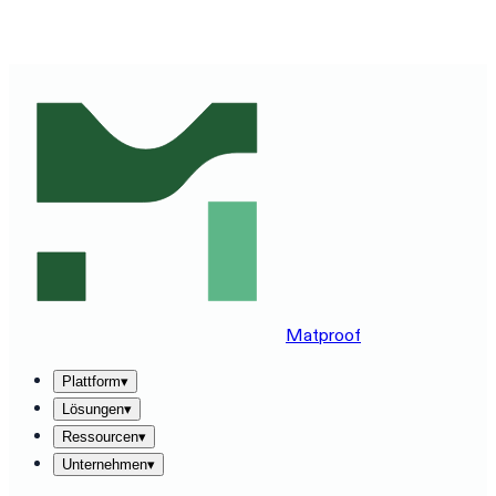
MATPROOF AUF IHREM STACK ERLEBEN — BUCHEN
SIE EINE 30-MINUTEN-DEMO
→
Matproof
Plattform
▾
Lösungen
▾
Ressourcen
▾
Unternehmen
▾