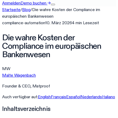
Anmelden
Demo buchen
→
Startseite
/
Blog
/
Die wahre Kosten der Compliance im
europäischen Bankenwesen
compliance-automation
10. März 2026
4
min
Lesezeit
Die wahre Kosten der
Compliance im europäischen
Bankenwesen
MW
Malte Wagenbach
Founder & CEO, Matproof
Auch verfügbar auf:
English
Français
Español
Nederlands
Italiano
Inhaltsverzeichnis