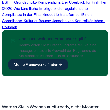
BSI IT-Grundschutz-Kompendium: Der Überblick für Praktiker
(2026)
Wie künstliche Intelligenz die regulatorische
Compliance in der Finanzindustrie transformiert
Einen
Compliance-Kultur aufbauen: Jenseits von Kontrollkästchen-
Übungen
Unsicher, welches Framework gilt?
Beantworten Sie 5 Fragen und erhalten Sie eine
massgeschneiderte Auswahl der Regularien, die
Sie einhalten müssen — in 60 Sekunden.
Meine Frameworks finden
Bereit, Compliance zu vereinfachen?
Werden Sie in Wochen audit-ready, nicht Monaten.