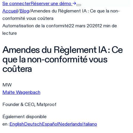
Se connecter
Réserver une démo
→
Accueil
/
Blog
/
Amendes du Règlement IA : Ce que la non-
conformité vous coûtera
Automatisation de la conformité
22 mars 2026
12
min
de
lecture
Amendes du Règlement IA : Ce
que la non-conformité vous
coûtera
MW
Malte Wagenbach
Founder & CEO, Matproof
Également disponible
en :
English
Deutsch
Español
Nederlands
Italiano