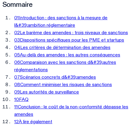
Sommaire
01
Introduction : des sanctions à la mesure de
l&#39;ambition réglementaire
02
Le barème des amendes : trois niveaux de sanctions
03
Dispositions spécifiques pour les PME et startups
04
Les critères de détermination des amendes
05
Au-delà des amendes : les autres conséquences
06
Comparaison avec les sanctions d&#39;autres
réglementations
07
Scénarios concrets d&#39;amendes
08
Comment minimiser les risques de sanctions
09
Les autorités de surveillance
10
FAQ
11
Conclusion : le coût de la non-conformité dépasse les
amendes
12
À lire également