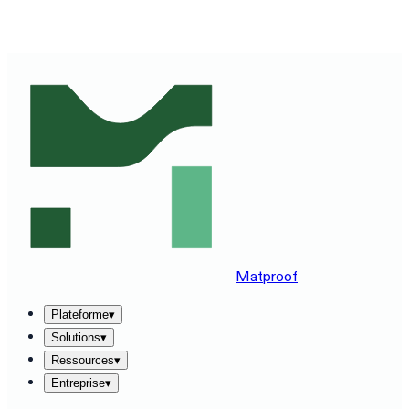
DÉCOUVREZ MATPROOF SUR VOTRE STACK —
RÉSERVEZ UNE DÉMO DE 30 MINUTES
→
Matproof
Plateforme
▾
Solutions
▾
Ressources
▾
Entreprise
▾