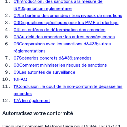
01
Introduction : des sanctions à la mesure de
l&#39;ambition réglementaire
02
Le barème des amendes : trois niveaux de sanctions
03
Dispositions spécifiques pour les PME et startups
04
Les critères de détermination des amendes
05
Au-delà des amendes : les autres conséquences
06
Comparaison avec les sanctions d&#39;autres
réglementations
07
Scénarios concrets d&#39;amendes
08
Comment minimiser les risques de sanctions
09
Les autorités de surveillance
10
FAQ
11
Conclusion : le coût de la non-conformité dépasse les
amendes
12
À lire également
Automatisez votre conformité
Découvrez comment Matproof aide pour DORA, ISO 27001