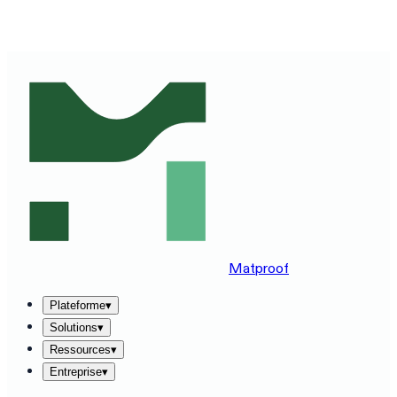
DÉCOUVREZ MATPROOF SUR VOTRE STACK —
RÉSERVEZ UNE DÉMO DE 30 MINUTES
→
Matproof
Plateforme
▾
Solutions
▾
Ressources
▾
Entreprise
▾