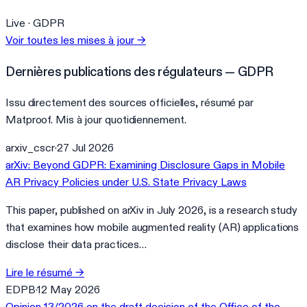
Live ·
GDPR
Voir toutes les mises à jour
→
Dernières publications des régulateurs — GDPR
Issu directement des sources officielles, résumé par
Matproof. Mis à jour quotidiennement.
arxiv_cscr
·
27 Jul 2026
arXiv: Beyond GDPR: Examining Disclosure Gaps in Mobile
AR Privacy Policies under U.S. State Privacy Laws
This paper, published on arXiv in July 2026, is a research study
that examines how mobile augmented reality (AR) applications
disclose their data practices…
Lire le résumé
→
EDPB
·
12 May 2026
Opinion 13/2026 on the draft decision of the Office of the