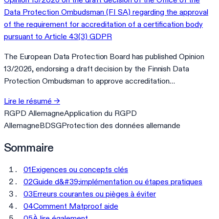
Data Protection Ombudsman (FI SA) regarding the approval
of the requirement for accreditation of a certification body
pursuant to Article 43(3) GDPR
The European Data Protection Board has published Opinion
13/2026, endorsing a draft decision by the Finnish Data
Protection Ombudsman to approve accreditation…
Lire le résumé
→
RGPD Allemagne
Application du RGPD
Allemagne
BDSG
Protection des données allemande
Sommaire
01
Exigences ou concepts clés
02
Guide d&#39;implémentation ou étapes pratiques
03
Erreurs courantes ou pièges à éviter
04
Comment Matproof aide
05
À lire également