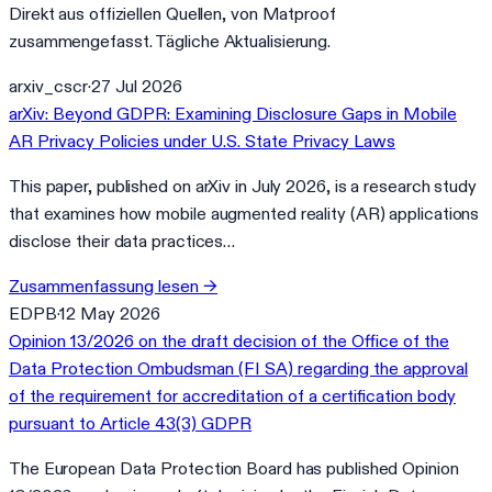
Direkt aus offiziellen Quellen, von Matproof
zusammengefasst. Tägliche Aktualisierung.
arxiv_cscr
·
27 Jul 2026
arXiv: Beyond GDPR: Examining Disclosure Gaps in Mobile
AR Privacy Policies under U.S. State Privacy Laws
This paper, published on arXiv in July 2026, is a research study
that examines how mobile augmented reality (AR) applications
disclose their data practices…
Zusammenfassung lesen
→
EDPB
·
12 May 2026
Opinion 13/2026 on the draft decision of the Office of the
Data Protection Ombudsman (FI SA) regarding the approval
of the requirement for accreditation of a certification body
pursuant to Article 43(3) GDPR
The European Data Protection Board has published Opinion