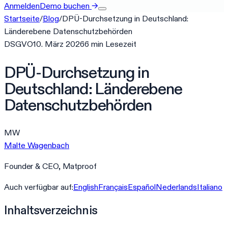
Anmelden
Demo buchen
→
Startseite
/
Blog
/
DPÜ-Durchsetzung in Deutschland:
Länderebene Datenschutzbehörden
DSGVO
10. März 2026
6
min
Lesezeit
DPÜ-Durchsetzung in
Deutschland: Länderebene
Datenschutzbehörden
MW
Malte Wagenbach
Founder & CEO, Matproof
Auch verfügbar auf:
English
Français
Español
Nederlands
Italiano
Inhaltsverzeichnis