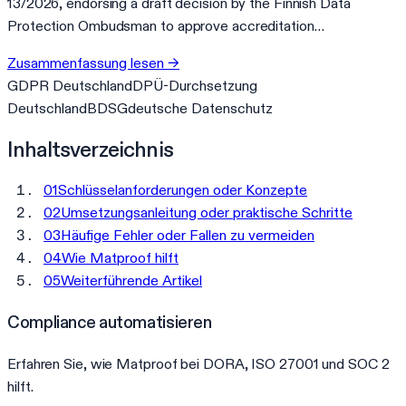
13/2026, endorsing a draft decision by the Finnish Data
Protection Ombudsman to approve accreditation…
Zusammenfassung lesen
→
GDPR Deutschland
DPÜ-Durchsetzung
Deutschland
BDSG
deutsche Datenschutz
Inhaltsverzeichnis
01
Schlüsselanforderungen oder Konzepte
02
Umsetzungsanleitung oder praktische Schritte
03
Häufige Fehler oder Fallen zu vermeiden
04
Wie Matproof hilft
05
Weiterführende Artikel
Compliance automatisieren
Erfahren Sie, wie Matproof bei DORA, ISO 27001 und SOC 2
hilft.