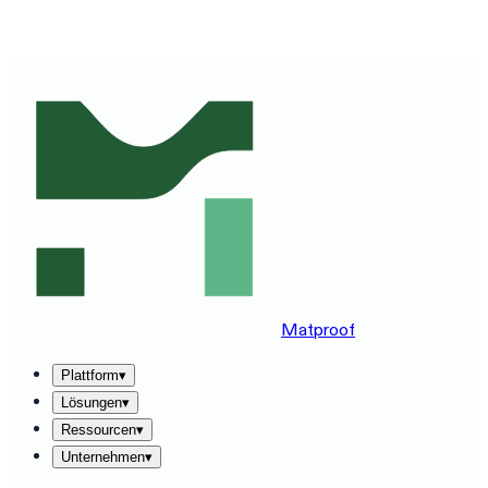
MATPROOF AUF IHREM STACK ERLEBEN — BUCHEN
SIE EINE 30-MINUTEN-DEMO
→
Matproof
Plattform
▾
Lösungen
▾
Ressourcen
▾
Unternehmen
▾