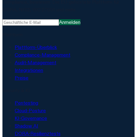
Compliance, bewiesen. Die EU-gehostete Plattform für
DORA, NIS2, ISO 27001 und mehr.
Anmelden
Plattform
Plattform-Überblick
Compliance-Management
Audit-Management
Integrationen
Preise
Security & KI
Pentesting
Cloud-Posture
KI-Governance
Shadow AI
DORA-Resilienztests