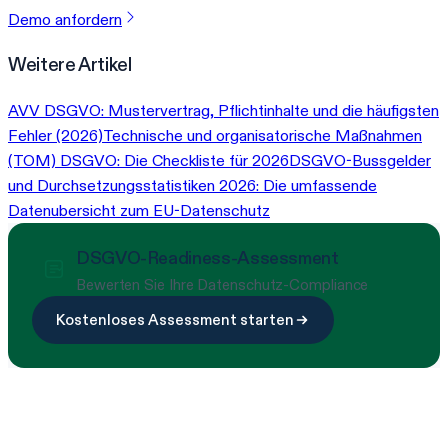
Demo anfordern
Weitere Artikel
AVV DSGVO: Mustervertrag, Pflichtinhalte und die häufigsten
Fehler (2026)
Technische und organisatorische Maßnahmen
(TOM) DSGVO: Die Checkliste für 2026
DSGVO-Bussgelder
und Durchsetzungsstatistiken 2026: Die umfassende
Datenubersicht zum EU-Datenschutz
DSGVO-Readiness-Assessment
Bewerten Sie Ihre Datenschutz-Compliance
Kostenloses Assessment starten
Bereit, Compliance zu vereinfachen?