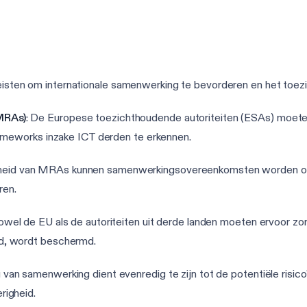
reisten om internationale samenwerking te bevorderen en het toez
MRAs)
: De Europese toezichthoudende autoriteiten (ESAs) moete
rameworks inzake ICT derden te erkennen.
igheid van MRAs kunnen samenwerkingsovereenkomsten worden opg
ren.
Zowel de EU als de autoriteiten uit derde landen moeten ervoor zor
d, wordt beschermd.
u van samenwerking dient evenredig te zijn tot de potentiële risi
righeid.