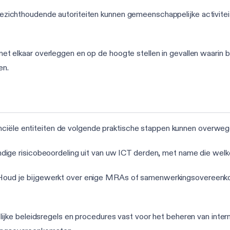
oezichthoudende autoriteiten kunnen gemeenschappelijke activite
met elkaar overleggen en op de hoogte stellen in gevallen waarin b
en.
nciële entiteiten de volgende praktische stappen kunnen overweg
ndige risicobeoordeling uit van uw ICT derden, met name die welke 
 Houd je bijgewerkt over enige MRAs of samenwerkingsovereenko
elijke beleidsregels en procedures vast voor het beheren van inte