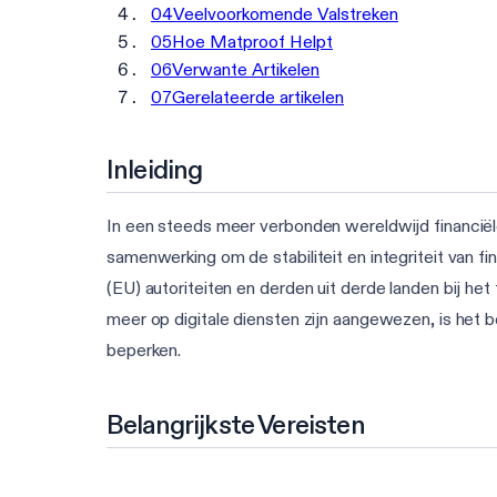
04
Veelvoorkomende Valstreken
05
Hoe Matproof Helpt
06
Verwante Artikelen
07
Gerelateerde artikelen
Inleiding
In een steeds meer verbonden wereldwijd financiël
samenwerking om de stabiliteit en integriteit van 
(EU) autoriteiten en derden uit derde landen bij he
meer op digitale diensten zijn aangewezen, is het b
beperken.
Belangrijkste Vereisten