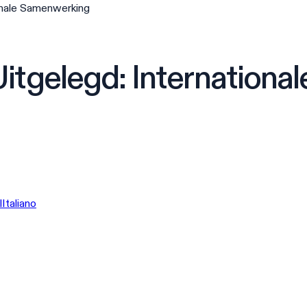
onale Samenwerking
itgelegd: Internation
l
Italiano