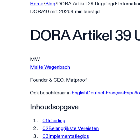
Home
/
Blog
/
DORA Artikel 39 Uitgelegd: Internati
DORA
10 mrt 2026
4
min
leestijd
DORA Artikel 39 U
MW
Malte Wagenbach
Founder & CEO, Matproof
Ook beschikbaar in:
English
Deutsch
Français
Españo
Inhoudsopgave
01
Inleiding
02
Belangrijkste Vereisten
03
Implementatiegids