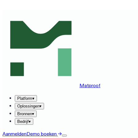
ZIE MATPROOF OP JOUW STACK — BOEK EEN DEMO VA
Matproof
Platform
▾
Oplossingen
▾
Bronnen
▾
Bedrijf
▾
Aanmelden
Demo boeken
→