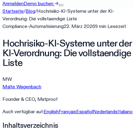
Anmelden
Demo buchen
→
Startseite
/
Blog
/
Hochrisiko-KI-Systeme unter der KI-
Verordnung: Die vollstaendige Liste
Compliance-Automatisierung
22. März 2026
9
min
Lesezeit
Hochrisiko-KI-Systeme unter der
KI-Verordnung: Die vollstaendige
Liste
MW
Malte Wagenbach
Founder & CEO, Matproof
Auch verfügbar auf:
English
Français
Español
Nederlands
Italiano
Inhaltsverzeichnis