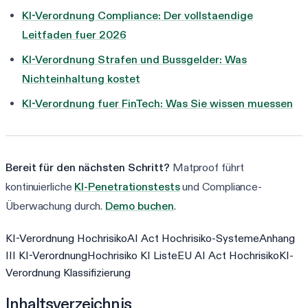
KI-Verordnung Compliance: Der vollstaendige
Leitfaden fuer 2026
KI-Verordnung Strafen und Bussgelder: Was
Nichteinhaltung kostet
KI-Verordnung fuer FinTech: Was Sie wissen muessen
Bereit für den nächsten Schritt?
Matproof führt
kontinuierliche
KI-Penetrationstests
und Compliance-
Überwachung durch.
Demo buchen
.
KI-Verordnung Hochrisiko
AI Act Hochrisiko-Systeme
Anhang
III KI-Verordnung
Hochrisiko KI Liste
EU AI Act Hochrisiko
KI-
Verordnung Klassifizierung
Inhaltsverzeichnis