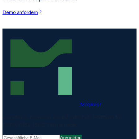
Demo anfordern
Matproof
Compliance, bewiesen. Die EU-gehostete Plattform für
DORA, NIS2, ISO 27001 und mehr.
Anmelden