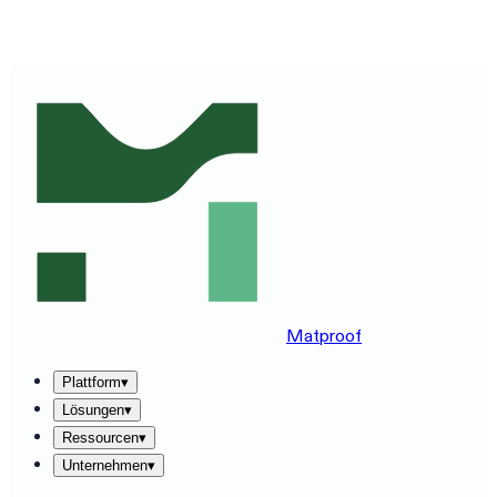
MATPROOF AUF IHREM STACK ERLEBEN — BUCHEN
SIE EINE 30-MINUTEN-DEMO
→
Matproof
Plattform
▾
Lösungen
▾
Ressourcen
▾
Unternehmen
▾