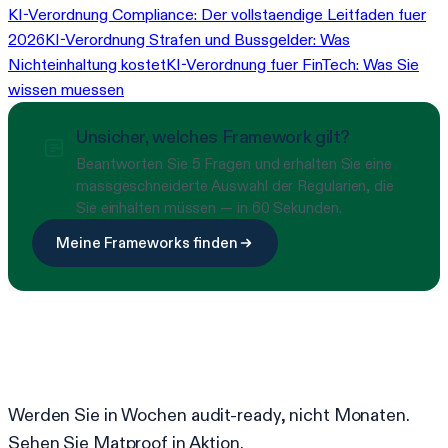
KI-Verordnung Compliance: Der vollstaendige Leitfaden fuer
2026
KI-Verordnung Strafen und Bussgelder: Was
Nichteinhaltung kostet
KI-Verordnung fuer FinTech: Was Sie
wissen muessen
Unsicher, welches Framework gilt?
Beantworten Sie 5 Fragen und erhalten Sie eine
massgeschneiderte Auswahl der Regularien, die
Sie einhalten müssen — in 60 Sekunden.
Meine Frameworks finden
Bereit, Compliance zu vereinfachen?
Werden Sie in Wochen audit-ready, nicht Monaten.
Sehen Sie Matproof in Aktion.