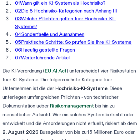
01
Wann gilt ein KI-System als Hochrisiko?
02
Die 8 Hochrisiko-Kategorien nach Anhang III
03
Welche Pflichten gelten fuer Hochrisiko-KI-
Systeme?
04
Sonderfaelle und Ausnahmen
05
Praktische Schritte: So prufen Sie Ihre KI-Systeme
06
Haeufig gestellte Fragen
07
Weiterführende Artikel
Die KI-Verordnung (
EU AI Act
) unterscheidet vier Risikostufen
fuer KI-Systeme. Die folgenreichste Kategorie fuer
Unternehmen ist die der
Hochrisiko-KI-Systeme
. Diese
unterliegen umfangreichen Pflichten - von technischer
Dokumentation ueber
Risikomanagement
bis hin zu
menschlicher Aufsicht. Wer ein solches System betreibt oder
entwickelt und die Anforderungen nicht erfuellt, riskiert ab dem
2. August 2026
Bussgelder von bis zu 15 Millionen Euro oder