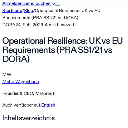
Anmelden
Demo buchen
→
Startseite
/
Blog
/
Operational Resilience: UK vs EU
Requirements (PRA SS1/21 vs DORA)
DORA
24. Feb. 2026
14
min
Lesezeit
Operational Resilience: UK vs EU
Requirements (PRA SS1/21 vs
DORA)
MW
Malte Wagenbach
Founder & CEO, Matproof
Auch verfügbar auf:
English
Inhaltsverzeichnis