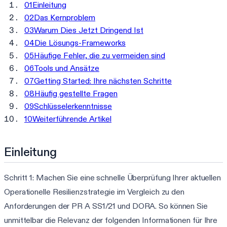
01
Einleitung
02
Das Kernproblem
03
Warum Dies Jetzt Dringend Ist
04
Die Lösungs-Frameworks
05
Häufige Fehler, die zu vermeiden sind
06
Tools und Ansätze
07
Getting Started: Ihre nächsten Schritte
08
Häufig gestellte Fragen
09
Schlüsselerkenntnisse
10
Weiterführende Artikel
Einleitung
Schritt 1: Machen Sie eine schnelle Überprüfung Ihrer aktuellen
Operationelle Resilienzstrategie im Vergleich zu den
Anforderungen der PR A SS1/21 und DORA. So können Sie
unmittelbar die Relevanz der folgenden Informationen für Ihre