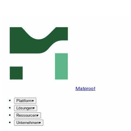
MATPROOF AUF IHREM STACK ERLEBEN — BUCHEN
SIE EINE 30-MINUTEN-DEMO
→
Matproof
Plattform
▾
Lösungen
▾
Ressourcen
▾
Unternehmen
▾