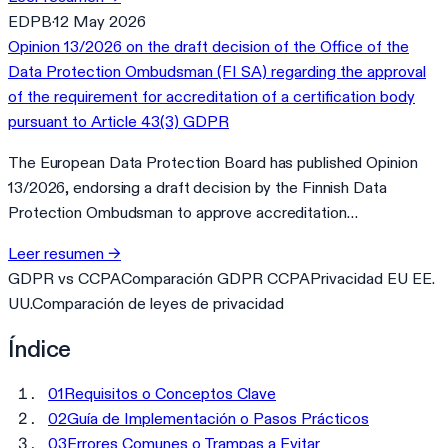
EDPB
·
12 May 2026
Opinion 13/2026 on the draft decision of the Office of the
Data Protection Ombudsman (FI SA) regarding the approval
of the requirement for accreditation of a certification body
pursuant to Article 43(3) GDPR
The European Data Protection Board has published Opinion
13/2026, endorsing a draft decision by the Finnish Data
Protection Ombudsman to approve accreditation…
Leer resumen
→
GDPR vs CCPA
Comparación GDPR CCPA
Privacidad EU EE.
UU.
Comparación de leyes de privacidad
Índice
01
Requisitos o Conceptos Clave
02
Guía de Implementación o Pasos Prácticos
03
Errores Comunes o Trampas a Evitar