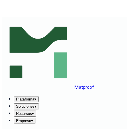
VE MATPROOF EN TU STACK — RESERVA UNA DEMO
DE 30 MINUTOS
→
Matproof
Plataforma
▾
Soluciones
▾
Recursos
▾
Empresa
▾