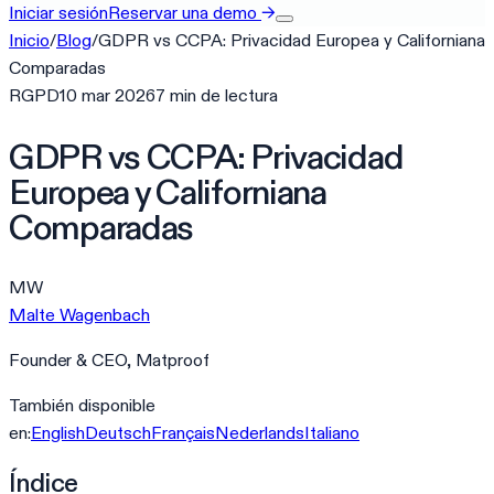
Iniciar sesión
Reservar una demo
→
Inicio
/
Blog
/
GDPR vs CCPA: Privacidad Europea y Californiana
Comparadas
RGPD
10 mar 2026
7
min
de lectura
GDPR vs CCPA: Privacidad
Europea y Californiana
Comparadas
MW
Malte Wagenbach
Founder & CEO, Matproof
También disponible
en:
English
Deutsch
Français
Nederlands
Italiano
Índice