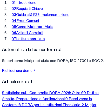
01
Introduzione
02
Requisiti Chiave
03
Guida all&#39;Implementazione
04
Errori Comuni
05
Come Matproof Aiuta
06
Articoli Correlati
07
Letture correlate
Automatizza la tua conformità
Scopri come Matproof aiuta con DORA, ISO 27001 e SOC 2.
Richiedi una demo
Articoli correlati
Statistiche sulla Conformità DORA 2026: Oltre 60 Dati su
Ambito, Preparazione e Applicazione
10 Passi verso la
Conformità DORA per Le Istituzioni Finanziarie
12 Miglior