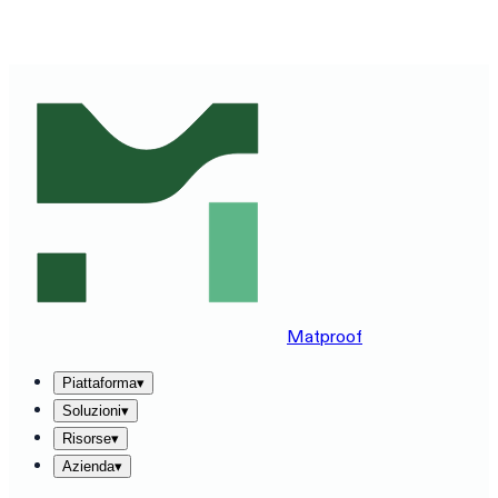
VEDI MATPROOF SUL TUO STACK — PRENOTA UNA
DEMO DI 30 MINUTI
→
Matproof
Piattaforma
▾
Soluzioni
▾
Risorse
▾
Azienda
▾