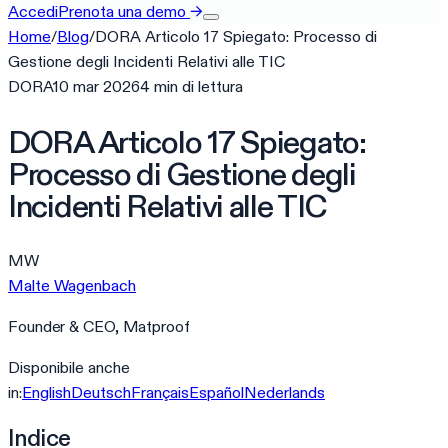
Accedi
Prenota una demo
→
Home
/
Blog
/
DORA Articolo 17 Spiegato: Processo di
Gestione degli Incidenti Relativi alle TIC
DORA
10 mar 2026
4
min
di lettura
DORA Articolo 17 Spiegato:
Processo di Gestione degli
Incidenti Relativi alle TIC
MW
Malte Wagenbach
Founder & CEO, Matproof
Disponibile anche
in:
English
Deutsch
Français
Español
Nederlands
Indice