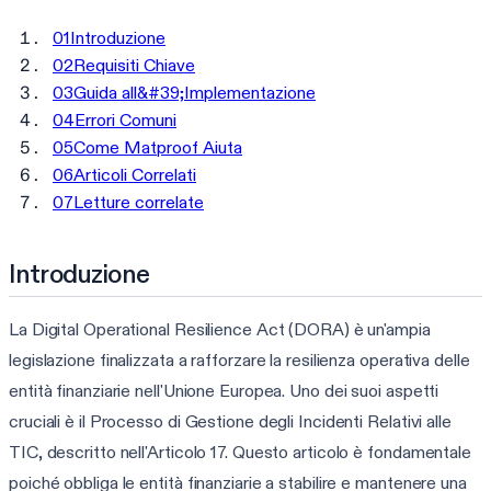
01
Introduzione
02
Requisiti Chiave
03
Guida all&#39;Implementazione
04
Errori Comuni
05
Come Matproof Aiuta
06
Articoli Correlati
07
Letture correlate
Introduzione
La Digital Operational Resilience Act (DORA) è un'ampia
legislazione finalizzata a rafforzare la resilienza operativa delle
entità finanziarie nell'Unione Europea. Uno dei suoi aspetti
cruciali è il Processo di Gestione degli Incidenti Relativi alle
TIC, descritto nell'Articolo 17. Questo articolo è fondamentale
poiché obbliga le entità finanziarie a stabilire e mantenere una